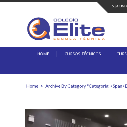
Skip
SEJA UM 
to
content
HOME
CURSOS TÉCNICOS
CURS
Home
>
Archive By Category "Categoria: <span>