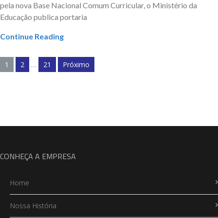
pela nova Base Nacional Comum Curricular, o Ministério da
Educação publica portaria
Continue Reading
Paginação
1
2
…
21
Próximo
de
posts
CONHEÇA A EMPRESA
Home
Nossa História