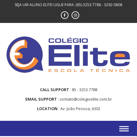
Skip
SEJA UM ALUNO ELITE! LIGUE PARA: (85) 3253.7788 - 3292-0808
to
content
CALL SUPPORT
85 - 3253.7788
EMAIL SUPPORT
contato@colegioelite.com.br
LOCATION
Av. João Pessoa, 6302