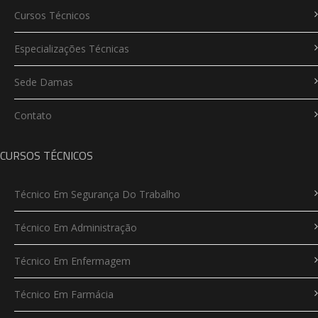
Cursos Técnicos
Especializações Técnicas
Sede Damas
Contato
CURSOS TÉCNICOS
Técnico Em Segurança Do Trabalho
Técnico Em Administração
Técnico Em Enfermagem
Técnico Em Farmácia