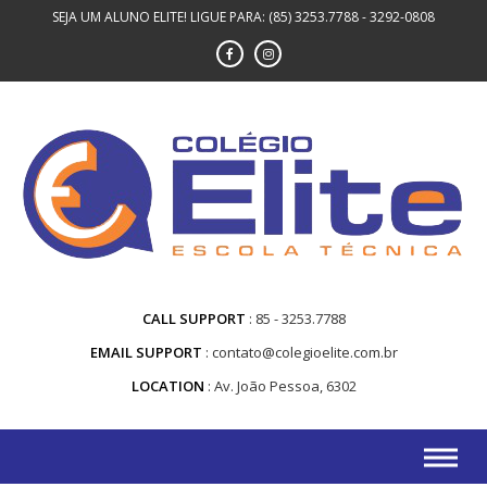
Skip
SEJA UM ALUNO ELITE! LIGUE PARA: (85) 3253.7788 - 3292-0808
to
content
CALL SUPPORT
85 - 3253.7788
EMAIL SUPPORT
contato@colegioelite.com.br
LOCATION
Av. João Pessoa, 6302