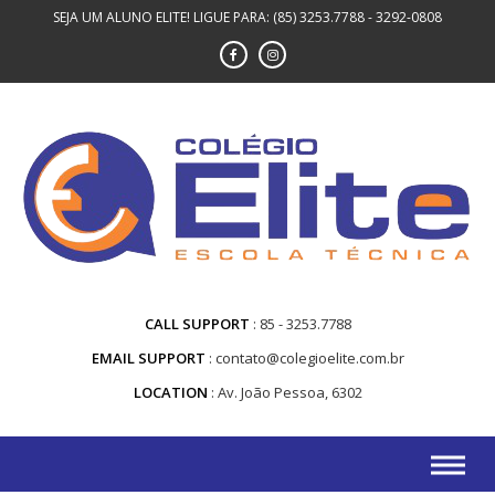
Skip
SEJA UM ALUNO ELITE! LIGUE PARA: (85) 3253.7788 - 3292-0808
to
content
CALL SUPPORT
85 - 3253.7788
EMAIL SUPPORT
contato@colegioelite.com.br
LOCATION
Av. João Pessoa, 6302